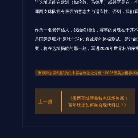
** 选址若能在欧洲（如伦敦、马德里）或甚至是在一
哪两支球队拥有最强的意志力与适应性。否则，我们看
作为一名老评估人，我始终相信，赛事的灵魂在于其
是国际足联对“足球全球化”真诚度的终极测试。是让
案，将在选址揭晓的那一刻，写进2026年世界杯的序
洲际附加赛6进2的集中赛会制选址分析：2026墨美加世界杯
《墨西哥城阿兹特克球场焕新！
上一篇：
百年球场如何融合现代科技？》