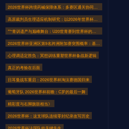
2026世界杯跨境药械保障体系：多赛区通关协同机制构建与医疗应急仿真推演
高原裁判员生理适应机制研究：以2026年世界杯墨西哥城赛场为视角
**“青训遗产与巅峰舞台：U20世青赛到世界杯的三十年路径验证——以2026美加墨为参照系”**
2026世界杯亚洲区第9名跨洲附加赛突围概率：基于30年历史数据的系统研判
心理调适定胜负：冥想训练重塑世界杯备战新逻辑
真正的考验在后面
日耳曼战车重启：2026世界杯淘汰赛德国归来
葡萄牙队 2026世界杯前瞻：C罗的最后一舞
精彩度与右脚旗鼓相当》
2026世界杯：这支球队连续零封纪录改写历史
2026世界杯法国队的关键先生