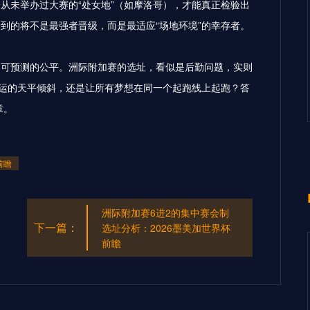
个从未举办过大赛的“处女地”（如摩洛哥），才能真正检验出
到的将不是最强者晋级，而是最适应“场地环境”的幸存者。
不可预测的公平。洲际附加赛的选址，看似是后勤问题，实则
命运的天平倾斜，还是让所有梦想在同一个起跑线上起跑？答
章。
前瞻
洲际附加赛6进2的集中赛会制
下一篇：
选址分析：2026墨美加世界杯
前瞻