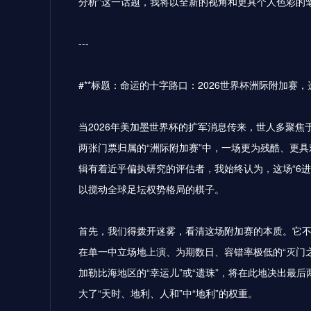
分析”这一话题，我将以全新的视角和更具个人色彩的
---
#**标题：命运的十字路口：2026世界杯洲际附加赛
当2026年美加墨世界杯的扩军消息传来，世人多聚焦
两张门票归属的“洲际附加赛”中，一场更为残酷、更
辑有着近乎偏执研究的评估者，我始终认为，这场“6
以搅动全球足坛权势格局的棋子。
首先，我们得拨开迷雾，看清这场附加赛的本质。它不
在单一中立场地上演、为期数日、容错率极低的“灭门
加勒比海地区的“幸运儿”或“遗珠”，将在此地决出最
大了“天时、地利、人和”中“地利”的权重。