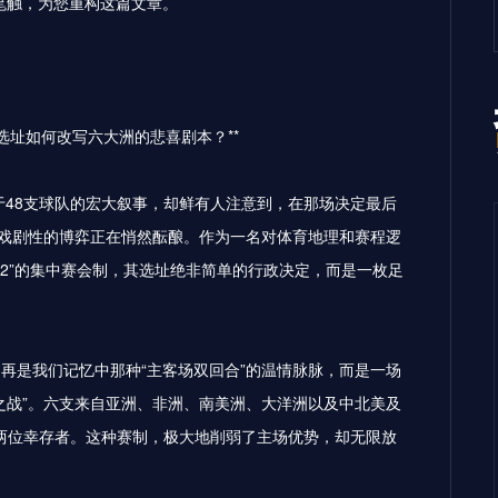
笔触，为您重构这篇文章。
，选址如何改写六大洲的悲喜剧本？**
于48支球队的宏大叙事，却鲜有人注意到，在那场决定最后
具戏剧性的博弈正在悄然酝酿。作为一名对体育地理和赛程逻
进2”的集中赛会制，其选址绝非简单的行政决定，而是一枚足
再是我们记忆中那种“主客场双回合”的温情脉脉，而是一场
之战”。六支来自亚洲、非洲、南美洲、大洋洲以及中北美及
后两位幸存者。这种赛制，极大地削弱了主场优势，却无限放