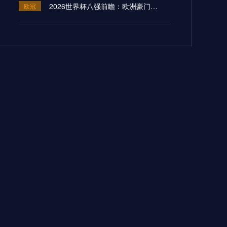
2026世界杯八强前瞻：欧洲豪门上演冠军级生死战
欧冠
**智能双生：绿茵巅峰智燃夜**
欧冠
2026世界杯跨境药械保障体系：多赛区通关协同机制构建与医疗应急仿真推演
欧冠