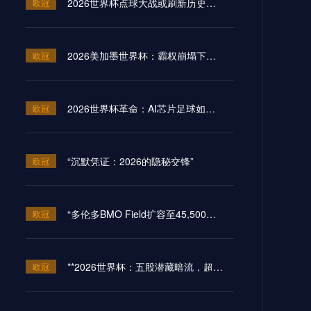
2026世界杯点球大战或刷新历史纪录
欧冠
2026美加墨世界杯：霸权崩塌下的“血火”狂欢
欧冠
2026世界杯革命：AI芯片足球如何突破射门速度的物理极限
欧冠
“沉默凭证：2026的隐秘交锋”
欧冠
“多伦多BMO Field扩容至45,500座的世界杯声场适配性仿真分析（2026）”
欧冠
**2026世界杯：五股潜藏暗流，超级豪门崩盘的致命裂缝**
欧冠