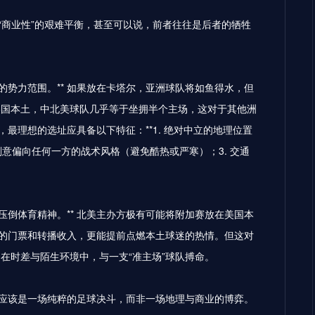
“商业性”的艰难平衡，甚至可以说，前者往往是后者的牺牲
的势力范围。** 如果放在卡塔尔，亚洲球队将如鱼得水，但
美国本土，中北美球队几乎等于坐拥半个主场，这对于其他洲
最理想的选址应具备以下特征：**1. 绝对中立的地理位置
刻意偏向任何一方的战术风格（避免酷热或严寒）；3. 交通
压倒体育精神。** 北美主办方极有可能将附加赛放在美国本
大的门票和转播收入，更能提前点燃本土球迷的热情。但这对
在时差与陌生环境中，与一支“准主场”球队搏命。
里”，应该是一场纯粹的足球决斗，而非一场地理与商业的博弈。